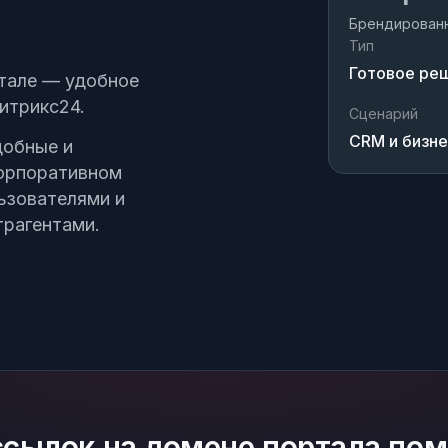
Брендированн
Тип
Готовое ре
тале — удобное
ня
итрикс24.
Сценарий
CRM и бизн
добные и
корпоративном
ьзователями и
трагентами.
сылок на домене портала пом