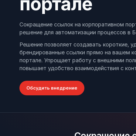
портале
Позвонить
+7 (495) 215-52-91 · Пн–Пт, 10–19 МСК
Сокращение ссылок на корпоративном пор
Оставить заявку
Заполнить форму — перезвоним в течение д
решение для автоматизации процессов в Б
Решение позволяет создавать короткие, у
брендированные ссылки прямо на вашем 
портале. Упрощает работу с внешними пол
повышает удобство взаимодействия с кон
Обсудить внедрение
Сокращение с