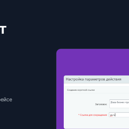
т
фейсе