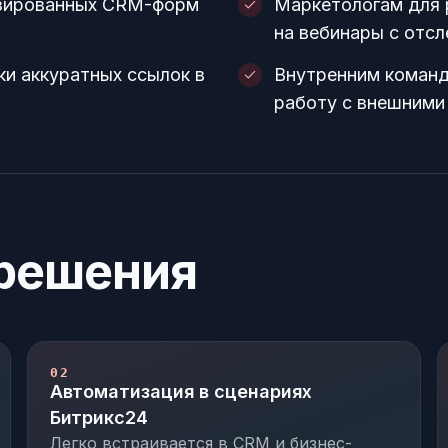
изированных CRM-форм
Маркетологам для 
на вебинары с отс
и аккуратных ссылок в
Внутренним команд
работу с внешними
решения
02
Автоматизация в сценариях
Битрикс24
Легко встраивается в CRM и бизнес-