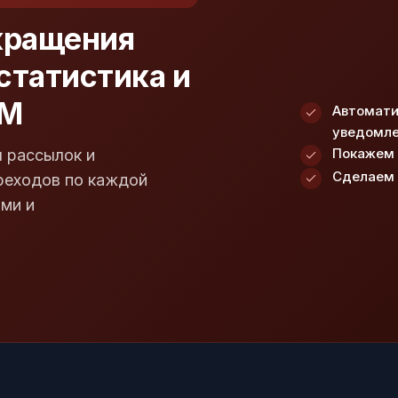
кращения
 статистика и
RM
Автомати
уведомл
Покажем 
 рассылок и
Сделаем 
реходов по каждой
ыми и