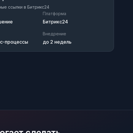
ые ссылки в Битрикс24
Платформа
шение
Битрикс24
Внедрение
ес-процессы
до 2 недель
огает сделать