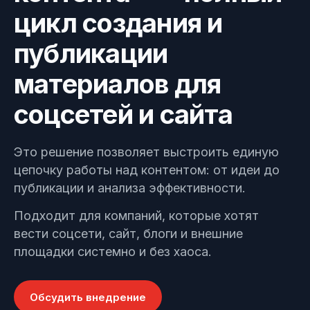
цикл создания и
Позвонить
Узнать, как работает наш сайт
+7 (495) 215-52-91 · Пн–Пт, 10–
публикации
19 МСК
материалов для
Оставить заявку
Заполнить форму —
соцсетей и сайта
перезвоним в течение дня
Это решение позволяет выстроить единую
цепочку работы над контентом: от идеи до
публикации и анализа эффективности.
Подходит для компаний, которые хотят
вести соцсети, сайт, блоги и внешние
площадки системно и без хаоса.
Обсудить внедрение