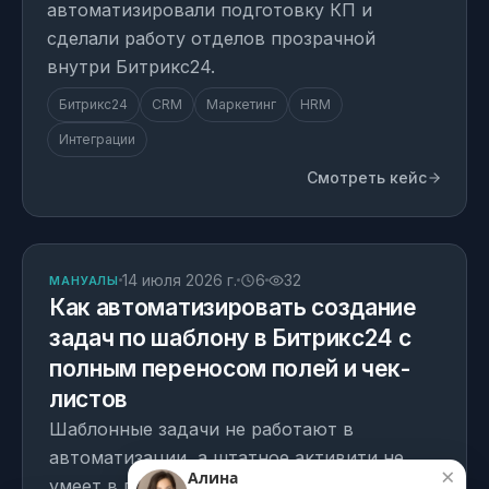
автоматизировали подготовку КП и
сделали работу отделов прозрачной
внутри Битрикс24.
Битрикс24
CRM
Маркетинг
HRM
Интеграции
Смотреть кейс
СТАТЬЯ
14 июля 2026 г.
6
32
МАНУАЛЫ
Как автоматизировать создание
Кому подойдёт
01
задач по шаблону в Битрикс24 с
Преимущества
полным переносом полей и чек-
02
листов
Установка и внедрение
Шаблонные задачи не работают в
автоматизации, а штатное активити не
Состав решения
03
умеет в пользовательские поля и чек-