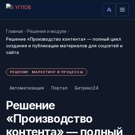
Главная
Решения и модули
Решение «Производство контента» — полный цикл
Вам интересно
создания и публикации материалов для соцсетей и
сайта
AI в режиме реального времени
анализирует какие темы вам интересны:
РЕШЕНИЕ · МАРКЕТИНГ И ПРОЦЕССЫ
Написать в Telegram
Пока интересы не накоплены. Как
Автоматизация
Портал
Битрикс24
@mop_5corners — обычно
только пользователь начнёт читать
отвечаем за 15 мин
Решение
разделы и переходить по карточкам,
здесь появится облако его тем.
Написать в MAX
«Производство
Удобно, если у вас уже стоит
MAX
контента» — полный