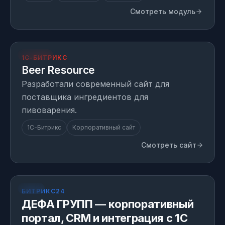
Смотреть модуль
resource.beer
ПРОЕКТ
1С-БИТРИКС
Beer Resource
Разработали современный сайт для
поставщика ингредиентов для
пивоварения.
1С-Битрикс
Корпоративный сайт
Смотреть сайт
КЕЙС
БИТРИКС24
ДЕФА ГРУПП — корпоративный
портал, CRM и интеграция с 1С