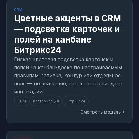
МОДУЛЬ
1 день на внедрение
CRM
Цветные акценты в CRM
— подсветка карточек и
полей на канбане
Битрикс24
Гибкая цветовая подсветка карточек и
полей на канбан-доске по настраиваемым
правилам: заливка, контур или отдельное
поле — по значению, заполненности, дате
или стадии.
CRM
Кастомизация
Битрикс24
Смотреть модуль
art-modern.ru
ПРОЕКТ