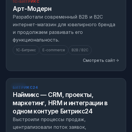
1С-БИТРИКС
Арт-Модерн
Разработали современный B2B и B2C
интернет-магазин для ювелирного бренда
и продолжаем развивать его
функциональность.
1С-Битрикс
E-commerce
B2B / B2C
Смотреть сайт
КЕЙС
БИТРИКС24
Наймикс — CRM, проекты,
маркетинг, HRM и интеграции в
одном контуре Битрикс24
Выстроили процессы продаж,
централизовали поток заявок,