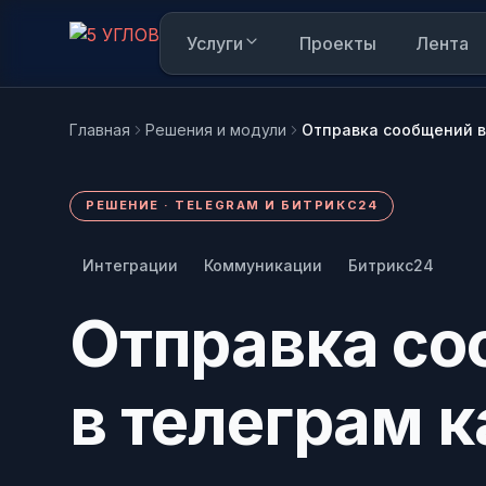
Услуги
Проекты
Лента
Главная
Решения и модули
Отправка сообщений в
Вам интересно
РЕШЕНИЕ · TELEGRAM И БИТРИКС24
AI в режиме реального времени анализирует к
Интеграции
Коммуникации
Битрикс24
Пока интересы не накоплены. Как только п
Отправка с
Написать в Telegram
и переходить по карточкам, здесь появится
@mop_5corners — обычно отвечаем за 15 мин
в телеграм 
Написать в MAX
Удобно, если у вас уже стоит MAX
Узнать, как работает наш сайт