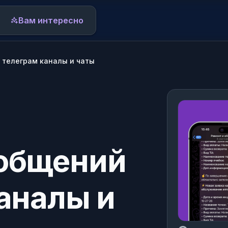
Вам интересно
 телеграм каналы и чаты
Внедрение Битрикс24
Поддержка и развитие Битрикс24
Переезд в Битрикс24
акие темы вам интересны:
Процессы в Битрикс24
ользователь начнёт читать разделы
ообщений
Аудит Битрикс24
 облако его тем.
каналы и