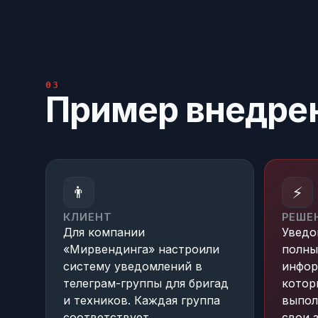
03
Пример внедре
👨
⚡
КЛИЕНТ
РЕШЕ
Для компании
Уведо
«Мирвендинга» настроили
полны
систему уведомлений в
инфор
телеграм-группы для бригад
котор
и техников. Каждая группа
выпол
соответствует
свои 