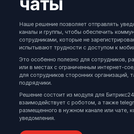
чаты
Позвонить
+7 (495) 215-52-91 · Пн–Пт, 10–19 МСК
Наше решение позволяет отправлять увед
Оставить заявку
Заполнить форму — перезвоним в течение д
каналы и группы, чтобы обеспечить комму
сотрудниками, которые не зарегистрирова
испытывают трудности с доступом к моб
Это особенно полезно для сотрудников, р
или в местах с ограниченным интернет-сое
для сотрудников сторонних организаций, т
подрядчики.
Решение состоит из модуля для Битрикс24
взаимодействует с роботом, а также teleg
размещенного в нужном канале или чате, 
уведомления.