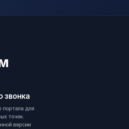
ем
о звонка
 портала для
ых точек.
нной версии