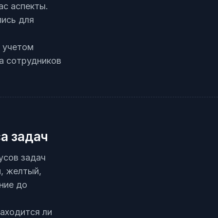
ас аспекты.
ись для
 учетом
ва сотрудников
а задач
усов задач
, желтый,
ние до
аходится ли