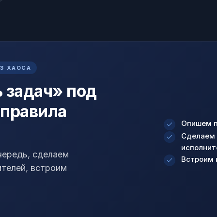
ЕЗ ХАОСА
 задач» под
 правила
Опишем п
Сделаем 
исполнит
чередь, сделаем
Встроим 
телей, встроим