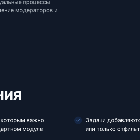
уальные процессы
ление модераторов и
ния
, которым важно
Задачи добавляютс
дартном модуле
или только отфиль