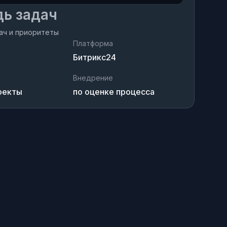
ь задач
ач и приоритеты
Платформа
Битрикс24
Внедрение
оекты
по оценке процесса