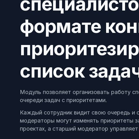
специалисто
Позвонить
+7 (495) 215-52-91 · Пн–Пт, 10–19 МСК
формате кон
Оставить заявку
Заполнить форму — перезвоним в течение д
приоритези
список зада
Модуль позволяет организовать работу сп
очереди задач с приоритетами.
Каждый сотрудник видит свою очередь и о
модераторы могут изменять приоритеты за
проектах, а старший модератор управляе