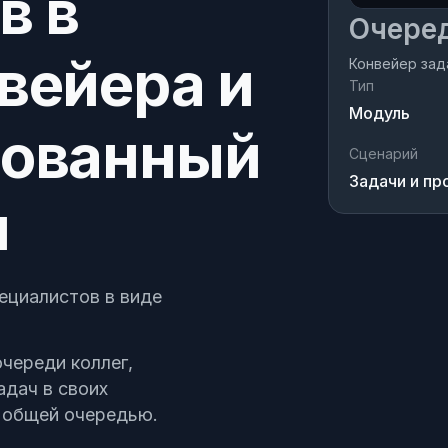
в в
Очеред
вейера и
Конвейер зад
Тип
ня
Модуль
рованный
Сценарий
Задачи и пр
ч
ециалистов в виде
череди коллег,
дач в своих
т общей очередью.