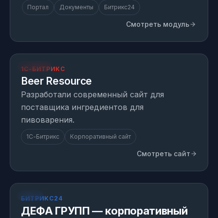
Портал
Документы
Битрикс24
Смотреть модуль
resource.beer
ПРОЕКТ
1С-БИТРИКС
Beer Resource
Разработали современный сайт для
поставщика ингредиентов для
пивоварения.
1С-Битрикс
Корпоративный сайт
Смотреть сайт
КЕЙС
БИТРИКС24
ДЕФА ГРУПП — корпоративный