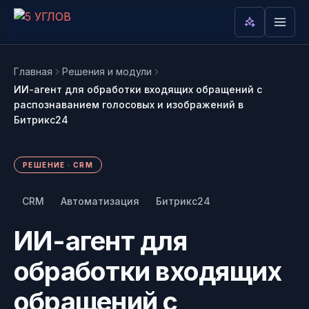
Главная
Решения и модули
ИИ-агент для обработки входящих обращений с
Вам интересно
распознаванием голосовых и изображений в
Битрикс24
AI в режиме реального времени
анализирует какие темы вам интересны:
РЕШЕНИЕ · CRM
Написать в Telegram
Пока интересы не накоплены. Как
CRM
Автоматизация
Битрикс24
@mop_5corners — обычно
только пользователь начнёт читать
отвечаем за 15 мин
ИИ-агент для
разделы и переходить по карточкам,
здесь появится облако его тем.
Написать в MAX
обработки входящих
Удобно, если у вас уже стоит
MAX
обращений с