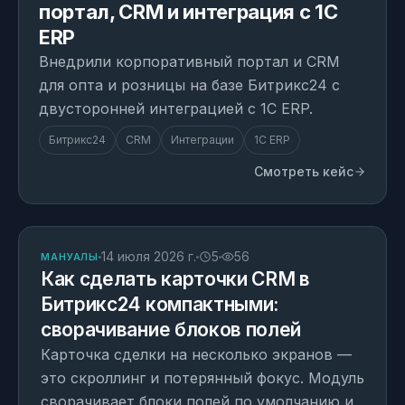
портал, CRM и интеграция с 1С
ERP
Внедрили корпоративный портал и CRM
для опта и розницы на базе Битрикс24 с
двусторонней интеграцией с 1С ERP.
Битрикс24
CRM
Интеграции
1С ERP
Смотреть кейс
СТАТЬЯ
14 июля 2026 г.
5
56
МАНУАЛЫ
Как сделать карточки CRM в
Битрикс24 компактными:
сворачивание блоков полей
Карточка сделки на несколько экранов —
Кому подойдёт
это скроллинг и потерянный фокус. Модуль
01
сворачивает блоки полей по умолчанию и