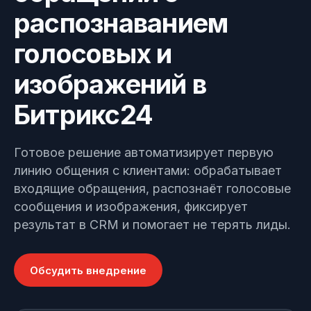
распознаванием
Позвонить
Узнать, как работает наш сайт
+7 (495) 215-52-91 · Пн–Пт, 10–
голосовых и
19 МСК
изображений в
Оставить заявку
Заполнить форму —
Битрикс24
перезвоним в течение дня
Готовое решение автоматизирует первую
линию общения с клиентами: обрабатывает
входящие обращения, распознаёт голосовые
сообщения и изображения, фиксирует
результат в CRM и помогает не терять лиды.
Обсудить внедрение