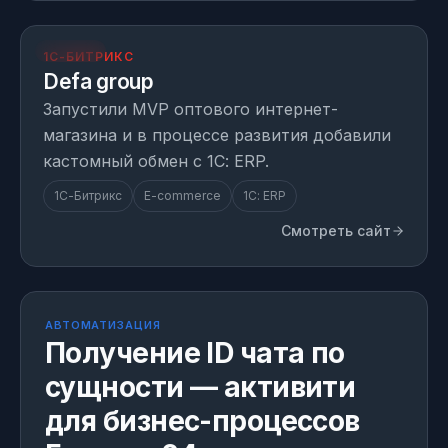
opt.defagroup.com
ПРОЕКТ
1С-БИТРИКС
Defa group
Запустили MVP оптового интернет-
магазина и в процессе развития добавили
кастомный обмен с 1С: ERP.
1С-Битрикс
E-commerce
1С: ERP
Смотреть сайт
МОДУЛЬ
1 день на внедрение
АВТОМАТИЗАЦИЯ
Получение ID чата по
сущности — активити
для бизнес-процессов