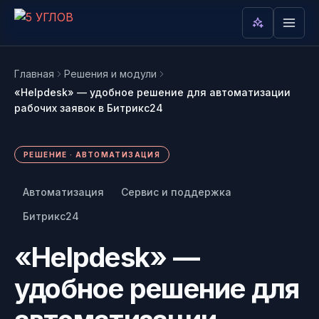
Главная
Решения и модули
«Helpdesk» — удобное решение для автоматизации
Вам интересно
рабочих заявок в Битрикс24
AI в режиме реального времени
РЕШЕНИЕ · АВТОМАТИЗАЦИЯ
анализирует какие темы вам интересны:
Автоматизация
Сервис и поддержка
Написать в Telegram
Пока интересы не накоплены. Как
@mop_5corners — обычно
Битрикс24
только пользователь начнёт читать
отвечаем за 15 мин
разделы и переходить по карточкам,
«Helpdesk» —
здесь появится облако его тем.
Написать в MAX
удобное решение для
Удобно, если у вас уже стоит
MAX