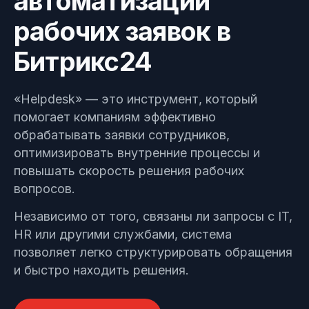
автоматизации
Позвонить
рабочих заявок в
Узнать, как работает наш сайт
+7 (495) 215-52-91 · Пн–Пт, 10–
19 МСК
Битрикс24
Оставить заявку
«Helpdesk» — это инструмент, который
Заполнить форму —
перезвоним в течение дня
помогает компаниям эффективно
обрабатывать заявки сотрудников,
оптимизировать внутренние процессы и
повышать скорость решения рабочих
вопросов.
Независимо от того, связаны ли запросы с IT,
HR или другими службами, система
позволяет легко структурировать обращения
и быстро находить решения.