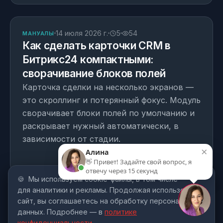
СТАТЬЯ
14 июля 2026 г.
5
54
МАНУАЛЫ
Как сделать карточки CRM в
Битрикс24 компактными:
сворачивание блоков полей
Кому подойдёт
01
Карточка сделки на несколько экранов —
Преимущества
это скроллинг и потерянный фокус. Модуль
02
сворачивает блоки полей по умолчанию и
Установка и внедрение
раскрывает нужный автоматически, в
зависимости от стадии.
Состав решения
03
Читать статью
Пример внедрения
04
🍪
Мы используем cookie-файлы, в том числе
Читайте ещё
для аналитики и рекламы. Продолжая использовать
МОДУЛЬ
1 день на внедрение
сайт, вы соглашаетесь на обработку персональных
CRM
Запрос доп. информации
данных. Подробнее — в
политике
конфиденциальности
.