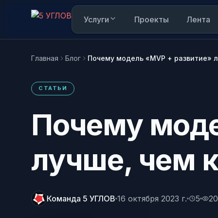
Услуги
Проекты
Лента
Главная
Блог
Почему модель «MVP + развитие» л
Вам интересно
СТАТЬИ
AI в режиме реального времени анализирует к
Почему моде
Пока интересы не накоплены. Как только п
лучше, чем 
Написать в Telegram
и переходить по карточкам, здесь появится
@mop_5corners — обычно отвечаем за 15 мин
Написать в MAX
Удобно, если у вас уже стоит MAX
Команда 5 УГЛОВ
16 октября 2023 г.
5
20
Узнать, как работает наш сайт