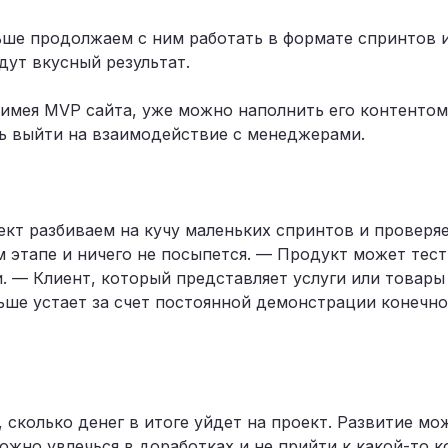
ьше продолжаем с ним работать в формате спринтов 
дут вкусный результат.
 имея MVP сайта, уже можно наполнить его контентом 
ь выйти на взаимодействие с менеджерами.
ект разбиваем на кучу маленьких спринтов и проверя
этапе и ничего не посыпется. — Продукт может тест
. — Клиент, который представляет услуги или товары
ьше устает за счет постоянной демонстрации конечно
сколько денег в итоге уйдет на проект. Развитие мо
жно увлечься в доработках и не прийти к какой-то к