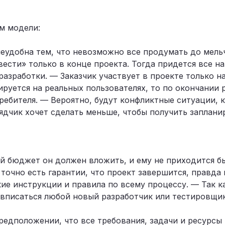
м модели:
неудобна тем, что невозможно все продумать до мел
ести» только в конце проекта. Тогда придется все на
азработки. — Заказчик участвует в проекте только н
тируется на реальных пользователях, то по окончании
ебителя. — Вероятно, будут конфликтные ситуации, к
ядчик хочет сделать меньше, чтобы получить заплан
кой бюджет он должен вложить, и ему не приходится 
точно есть гарантии, что проект завершится, правда 
кие инструкции и правила по всему процессу. — Так к
 вписаться любой новый разработчик или тестировщик
редположении, что все требования, задачи и ресурсы