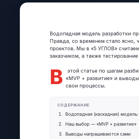
Позвонить
+7 (495) 215-52-91 · Пн–Пт, 10–19 МСК
Оставить заявку
Заполнить форму — перезвоним в течение д
Водопадная модель разработки пр
Правда, со временем стало ясно, 
проектов. Мы в «5 УГЛОВ» считаем
заказчиком, а также тестирование
В
этой статье по шагам разби
«MVP + развитие» и выводы
свои процессы.
СОДЕРЖАНИЕ
Водопадная (каскадная) модель:
Наш выбор — «MVP + развитие»
Выводы напрашиваются сами