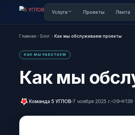
Услуги
Проекты
Лента
Главная
Блог
Как мы обслуживаем проекты
Вам интересно
КАК МЫ РАБОТАЕМ
AI в режиме реального времени анализирует к
Как мы обс
Пока интересы не накоплены. Как только п
Написать в Telegram
и переходить по карточкам, здесь появится
@mop_5corners — обычно отвечаем за 15 мин
Команда 5 УГЛОВ
7 ноября 2025 г.
9
139
Написать в MAX
Удобно, если у вас уже стоит MAX
Узнать, как работает наш сайт