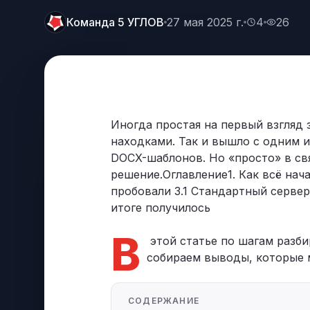
Позвонить
+7 (495) 215-52-91 · Пн–Пт, 10–19 МСК
Команда 5 УГЛОВ
27 мая 2025 г.
4
26
Оставить заявку
Заполнить форму — перезвоним в течение д
Иногда простая на первый взгляд
находками. Так и вышло с одним 
DOCX-шаблонов. Но «просто» в свя
решение.Оглавление1. Как всё нача
пробовали 3.1 Стандартный сервер 
итоге получилось
В
этой статье по шагам разби
собираем выводы, которые 
СОДЕРЖАНИЕ