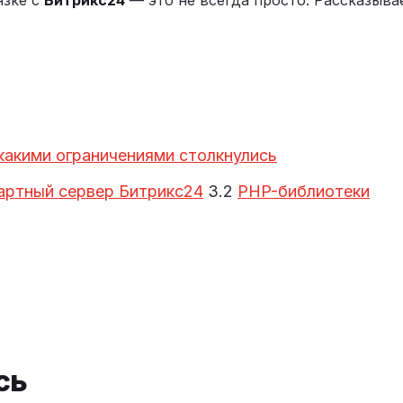
язке с
Битрикс24
— это не всегда просто. Рассказыва
какими ограничениями столкнулись
артный сервер Битрикс24
3.2
PHP-библиотеки
сь