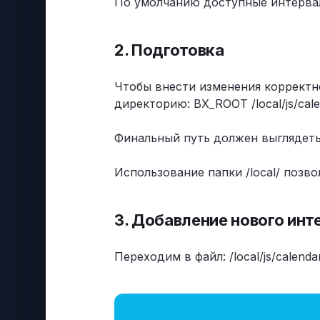
По умолчанию доступные интервал
2. Подготовка
Чтобы внести изменения корректн
директорию: BX_ROOT /local/js/cal
Финальный путь должен выглядеть т
Использование папки /local/ позв
3. Добавление нового инт
Переходим в файл: /local/js/calendar/