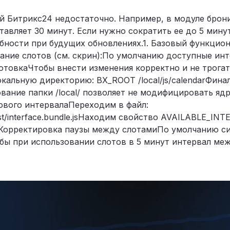
 Битрикс24 недостаточно. Например, в модуле брон
тавляет 30 минут. Если нужно сократить ее до 5 мину
бности при будущих обновлениях.1. Базовый функцио
ня
ание слотов (см. скрин):По умолчанию доступные инт
готовкаЧтобы внести изменения корректно и не трога
кальную директорию: BX_ROOT /local/js/calendarФина
зование папки /local/ позволяет не модифицировать я
нового интервалаПереходим в файл:
ce/dist/interface.bundle.jsНаходим свойство AVAILABLE_
 Корректировка паузы между слотамиПо умолчанию с
бы при использовании слотов в 5 минут интервал меж