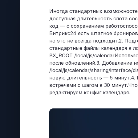
Позвонить
+7 (495) 215-52-91 · Пн–Пт, 10–19 МСК
Иногда стандартных возможностей
доступная длительность слота сос
Оставить заявку
код — с сохранением работоспосо
Заполнить форму — перезвоним в течение д
Битрикс24 есть штатное брониров
но это не всегда подходит.2. Под
стандартные файлы календаря в ло
BX_ROOT /local/js/calendarИсполь
после обновлений.3. Добавление 
/local/js/calendar/sharing/interfa
новую длительность — 5 минут.4.
встречами с шагом в 30 минут.Что
редактируем конфиг календаря.