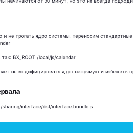
ы начинаются от 30 минут, но это не всегда подходи
о и не трогать ядро системы, переносим стандартные
endar
ак: BX_ROOT /local/js/calendar
оляет не модифицировать ядро напрямую и избежать п
ервала
sharing/interface/dist/interface.bundle.js