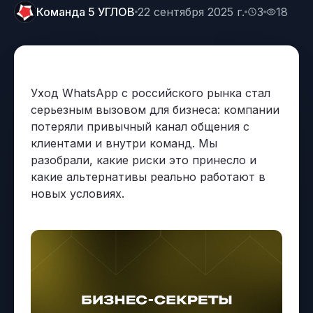
Команда 5 УГЛОВ
22 сентября 2025 г.
3
18
Позвонить
Узнать, как работает наш сайт
+7 (495) 215-52-91 · Пн–Пт, 10–
19 МСК
Оставить заявку
Уход WhatsApp с российского рынка стал
Заполнить форму —
серьезным вызовом для бизнеса: компании
перезвоним в течение дня
потеряли привычный канал общения с
клиентами и внутри команд. Мы
разобрали, какие риски это принесло и
какие альтернативы реально работают в
новых условиях.