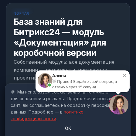
МОДУЛЬ
Собственная разработка
ПОРТАЛ
База знаний для
Битрикс24 — модуль
«Документация» для
коробочной версии
Собственный модуль: вся документация
компании — регламенты, инструкции,
проектные материалы — в единой системе
внутри портала. Древовидная структура,
🍪
Мы используем cookie-файлы, в том числе
права из рабочих групп, версии,
для аналитики и рекламы. Продолжая использовать
обсуждения, публичные ссылки, REST API
сайт, вы соглашаетесь на обработку персональных
и готовность к работе с ИИ.
данных. Подробнее — в
политике
конфиденциальности
.
Портал
Документы
Битрикс24
OK
Смотреть модуль