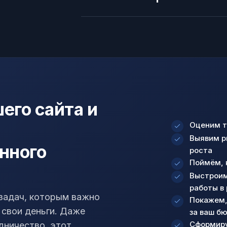
его сайта и
Оценим т
Выявим р
нного
роста
Поймём, 
Выстроим
работы в
задач, которым важно
Покажем,
 свои деньги. Даже
за ваш б
Сформиру
дничество, этот