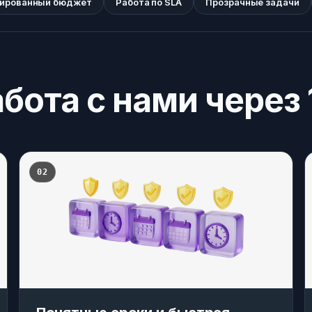
ированный бюджет
Работа по SLA
Прозрачные задачи
бота с нами через 
02