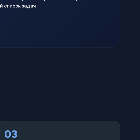
й список задач
03
0