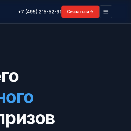
+7 (495) 215-52-91
Связаться
го
ного
призов