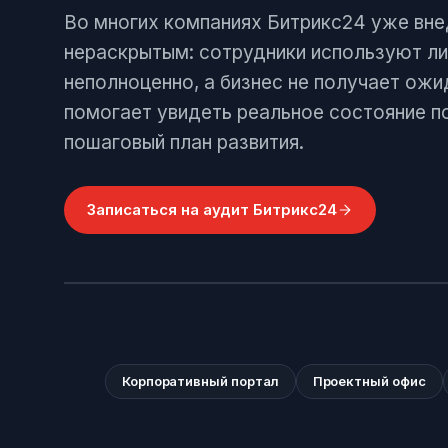
Позвонить
Во многих компаниях Битрикс24 уже внед
+7 (495) 215-52-91 · Пн–Пт, 10–19 МСК
нераскрытым: сотрудники используют ли
Оставить заявку
неполноценно, а бизнес не получает ож
Заполнить форму — перезвоним в течение д
помогает увидеть реальное состояние по
пошаговый план развития.
Записаться на аудит Битрикс24
Корпоративный портал
Проектный офис