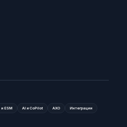
 и ESM
AI и CoPilot
АХО
Интеграции