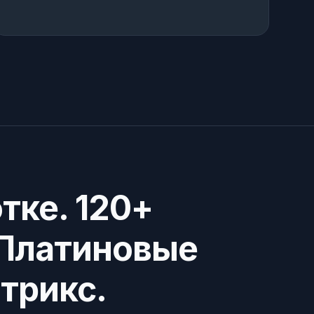
отке. 120+
 Платиновые
трикс.