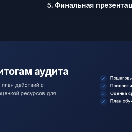
5. Финальная презента
 итогам аудита
Пошаговы
 план действий с
Приорити
оценкой ресурсов для
Оценка с
План обу