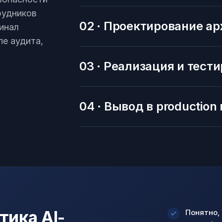
рудников
02 · Проектирование а
инал
е аудита,
03 · Реализация и тест
04 · Вывод в production
тика AI-
Понятно,