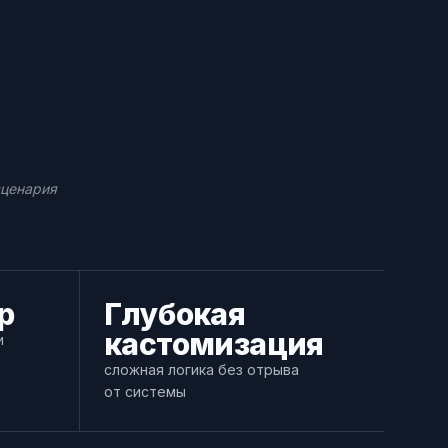
сценария
р
Глубокая
кастомизация
и
сложная логика без отрыва
от системы