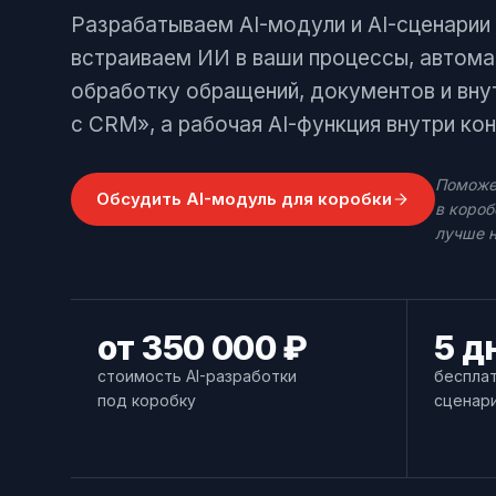
Позвонить
Разрабатываем AI-модули и AI-сценарии
+7 (495) 215-52-91 · Пн–Пт, 10–19 МСК
встраиваем ИИ в ваши процессы, автома
Оставить заявку
обработку обращений, документов и вну
Заполнить форму — перезвоним в течение д
с CRM», а рабочая AI-функция внутри кон
Поможем
Обсудить AI-модуль для коробки
в короб
лучше н
от 350 000 ₽
5 д
стоимость AI-разработки
бесплат
под коробку
сценар