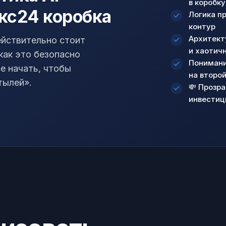
в коробку
кс24 коробка
Логика п
контур
Архитект
ействительно стоит
и хаотич
как это безопасно
Понимание
е начать, чтобы
на второй
тылей».
💸 Прозр
инвестиц