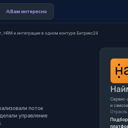
Вам интересно
г, HRM и интеграции в одном контуре Битрикс24
Внедрение Битрикс24
Поддержка и развитие Битрикс24
Переезд в Битрикс24
акие темы вам интересны:
Процессы в Битрикс24
ользователь начнёт читать разделы
Аудит Битрикс24
Най
 облако его тем.
Сервис-
и самоз
рализовали поток
Отрасль
сделали управление
Подбор
.
платфо