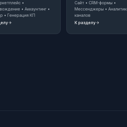
ркетплейс •
Сайт • CRM-формы •
вождение • Аккаунтинг •
Мессенджеры • Аналитик
р • Генерация КП
каналов
делу
К разделу