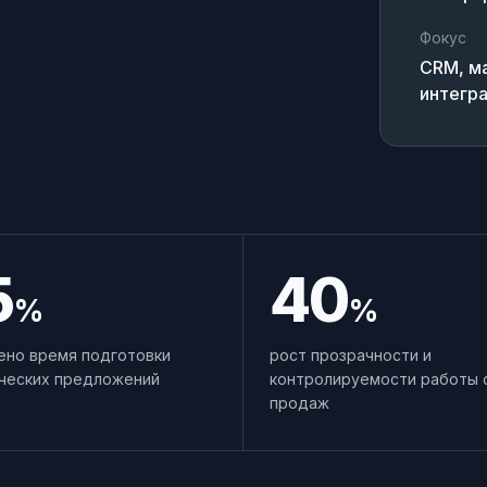
Фокус
CRM, ма
интегр
ня
5
40
%
%
ено время подготовки
рост прозрачности и
ческих предложений
контролируемости работы 
продаж