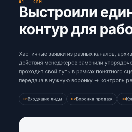
01 — CRM
Выстроили еди
контур для раб
Хаотичные заявки из разных каналов, архи
действия менеджеров заменили упорядоч
проходит свой путь в рамках понятного с
передача в нужную воронку → контроль ре
Входящие лиды
Воронка продаж
Ко
01
02
03