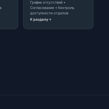
График отсутствий •
а
Согласование • Контроль
доступности отделов
К разделу