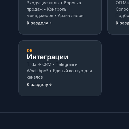
Входящие лиды • Воронка
ОП Ма
продаж • Контроль
Сопро
менеджеров • Архив лидов
Подбо
К разделу
К раз
05
Интеграции
Tilda → CRM • Telegram и
WhatsApp* • Единый контур для
каналов
К разделу