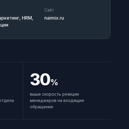
Сайт
ркетинг, HRM,
naimix.ru
ации
30
%
выше скорость реакции
отдела
менеджеров на входящие
обращения