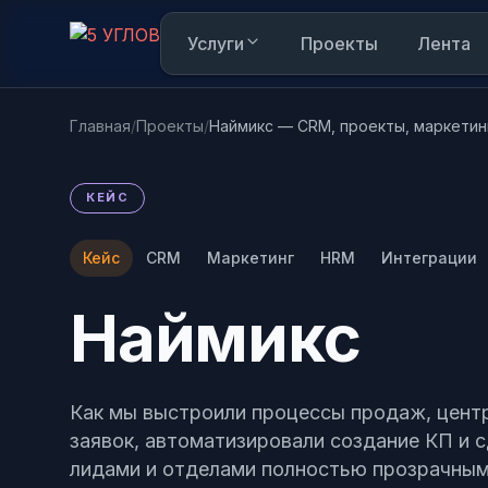
Услуги
Проекты
Лента
Главная
/
Проекты
/
Наймикс — CRM, проекты, маркетин
Вам интересно
КЕЙС
AI в режиме реального времени анализирует к
Кейс
CRM
Маркетинг
HRM
Интеграции
Наймикс
Пока интересы не накоплены. Как только п
Написать в Telegram
и переходить по карточкам, здесь появится
@mop_5corners — обычно отвечаем за 15 мин
Как мы выстроили процессы продаж, цент
Написать в MAX
Удобно, если у вас уже стоит MAX
заявок, автоматизировали создание КП и 
лидами и отделами полностью прозрачным
Узнать, как работает наш сайт