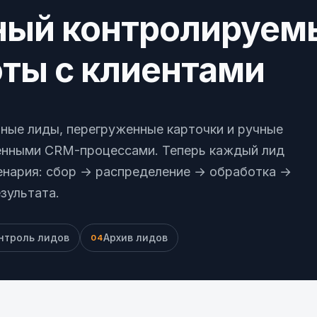
ный контролируем
оты с клиентами
вные лиды, перегруженные карточки и ручные
енными CRM-процессами. Теперь каждый лид
ценария: сбор → распределение → обработка →
зультата.
нтроль лидов
Архив лидов
04