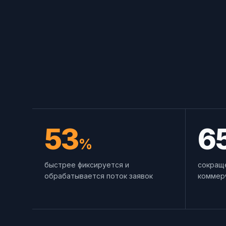
Позвонить
+7 (495) 215-52-91 · Пн–Пт, 10–19 МСК
Оставить заявку
Заполнить форму — перезвоним в течение д
53
6
%
быстрее фиксируется и
сокращ
обрабатывается поток заявок
коммер